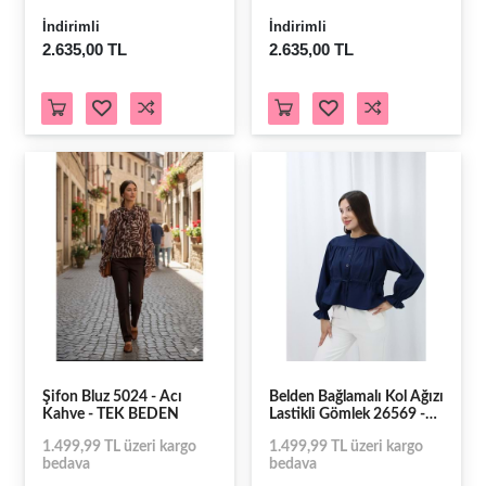
İndirimli
İndirimli
2.635,00 TL
2.635,00 TL
Şifon Bluz 5024 - Acı
Belden Bağlamalı Kol Ağızı
Kahve - TEK BEDEN
Lastikli Gömlek 26569 -
Lacivert - L - AZRA07788-
1.499,99 TL üzeri kargo
1.499,99 TL üzeri kargo
60854
bedava
bedava