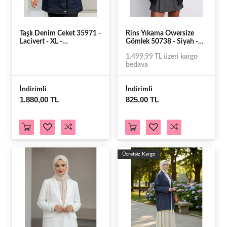
Taşlı Denim Ceket 35971 -
Rins Yıkama Owersize
Lacivert - XL -
Gömlek 50738 - Siyah -
AZRA06844-55494
TEK BEDEN
1.499,99 TL üzeri kargo
bedava
İndirimli
İndirimli
1.880,00 TL
825,00 TL
Ücretsiz Kargo