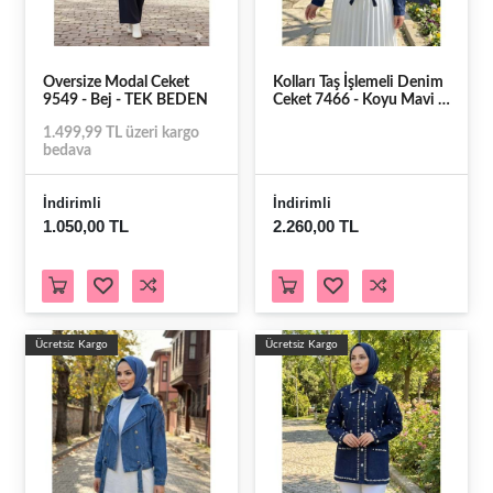
Oversize Modal Ceket
Kolları Taş İşlemeli Denim
9549 - Bej - TEK BEDEN
Ceket 7466 - Koyu Mavi -
M-L - AZRA07700-60168
1.499,99 TL üzeri kargo
bedava
İndirimli
İndirimli
1.050,00 TL
2.260,00 TL
Ücretsiz Kargo
Ücretsiz Kargo