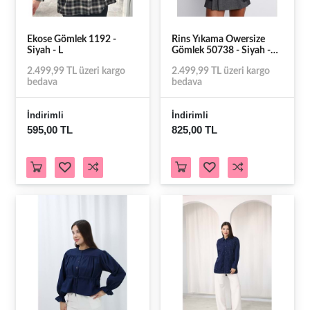
Ekose Gömlek 1192 -
Rins Yıkama Owersize
Siyah - L
Gömlek 50738 - Siyah -
TEK BEDEN
2.499,99 TL üzeri kargo
2.499,99 TL üzeri kargo
bedava
bedava
İndirimli
İndirimli
595,00 TL
825,00 TL