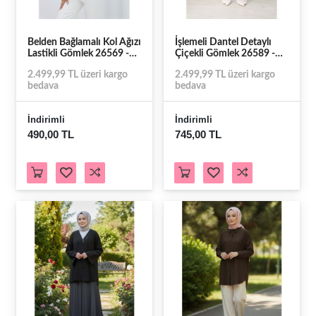
Belden Bağlamalı Kol Ağızı
İşlemeli Dantel Detaylı
Lastikli Gömlek 26569 -
Çiçekli Gömlek 26589 -
Lacivert - L - AZRA07788-
Lacivert - S - AZRA07793-
2.499,99 TL üzeri kargo
2.499,99 TL üzeri kargo
60854
60937
bedava
bedava
İndirimli
İndirimli
490,00 TL
745,00 TL