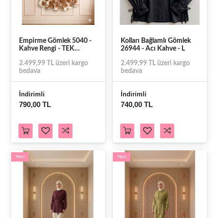
Empirme Gömlek 5040 -
Kolları Bağlamlı Gömlek
Kahve Rengi - TEK
26944 - Acı Kahve - L
BEDEN
2.499,99 TL üzeri kargo
2.499,99 TL üzeri kargo
bedava
bedava
İndirimli
İndirimli
790,00 TL
740,00 TL
Yeni
Yeni