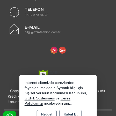
TELEFON
0532 373 84 28
E-MAIL
bilgi@azrafashion.com.tr
İnternet sitemizde çerezlerden
faydalanılmaktadır. Ayrıntılı bilgi için
Copyright 2026 azrafashion.com.tr - Tüm hakları saklıdır.
Kişisel Verilerin Korunması Kanununu,
Kredi kartı bilgileriniz 256bit SSL sertifikası ile
Gizlilik Sözleşmesi
ve
Çerez
korunmaktadır.
Politikamızı
inceleyebilirsiniz.
Reddet
Kabul Et