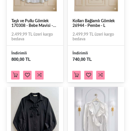
Taşlı ve Pullu Gömlek
Kolları Bağlamlı Gömlek
170308 - Bebe Mavisi -
26944 - Pembe - L
TEK BEDEN -
2.499,99 TL üzeri kargo
2.499,99 TL üzeri kargo
AZRA08595-67513
bedava
bedava
İndirimli
İndirimli
800,00 TL
740,00 TL