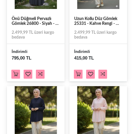
Önü Düğmeli Pervazlı
Uzun Kollu Düz Gömlek
Gömlek 26800 - Siyah - S
25331 - Kahve Rengi - M -
- AZRA07794-60970
AZRA07792-60913
2.499,99 TL üzeri kargo
2.499,99 TL üzeri kargo
bedava
bedava
İndirimli
İndirimli
795,00 TL
415,00 TL