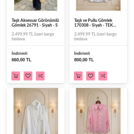
Taşlı Aksesuar Görünümlü
Taşlı ve Pullu Gömlek
Gömlek 26791 - Siyah - S
170308 - Siyah - TEK
BEDEN - AZRA08595-
2.499,99 TL üzeri kargo
2.499,99 TL üzeri kargo
67516
bedava
bedava
İndirimli
İndirimli
660,00 TL
800,00 TL