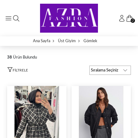
0
Ana Sayfa
Üst Giyim
Gömlek
38
Ürün Bulundu
FILTRELE