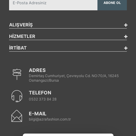
ABONE OL
ALIŞVERİŞ
HİZMETLER
İRTİBAT
ADRES
Demirtaş Cumhuriyet, Çevreyolu Cd. NO:70/A, 16245
Osmangazi/Bursa
TELEFON
0532 373 84 28
E-MAIL
bilgi@azrafashion.com.tr