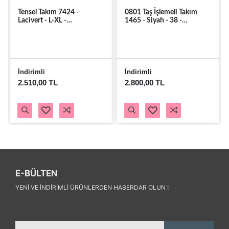
Tensel Takım 7424 -
0801 Taş İşlemeli Takım
Lacivert - L-XL -
1465 - Siyah - 38 -
AZRA07371-Lacivert-L-XL
AZRA07699-60159
İndirimli
İndirimli
2.510,00 TL
2.800,00 TL
E-BÜLTEN
YENI VE INDIRIMLI ÜRÜNLERDEN HABERDAR OLUN !